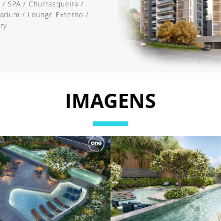
 / SPA / Churrasqueira /
larium / Lounge Externo /
y ...
IMAGENS